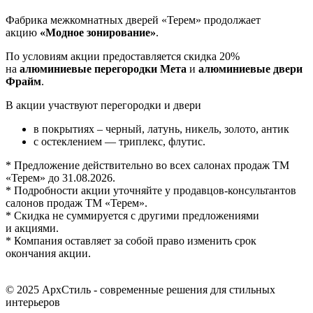
Фабрика межкомнатных дверей «Терем» продолжает
акцию
«Модное зонирование»
.
По условиям акции предоставляется скидка 20%
на
алюминиевые перегородки Мета
и
алюминиевые двери
Фрайм
.
В акции участвуют перегородки и двери
в покрытиях – черный, латунь, никель, золото, антик
с остеклением — триплекс, флутис.
* Предложение действительно во всех салонах продаж ТМ
«Терем» до 31.08.2026.
* Подробности акции уточняйте у продавцов-консультантов
салонов продаж ТМ «Терем».
* Скидка не суммируется с другими предложениями
и акциями.
* Компания оставляет за собой право изменить срок
окончания акции.
© 2025 АрхСтиль - современные решения для стильных
интерьеров