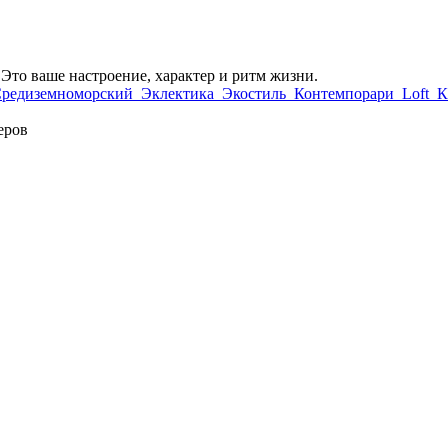
Это ваше настроение, характер и ритм жизни.
редиземно­морский
Эклектика
Экостиль
Контемпорари
Loft
К
еров